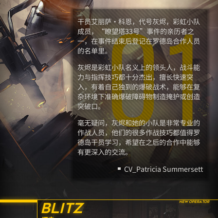
干员艾丽萨·科恩，代号灰烬，彩虹小队
成员，“瞭望塔33号”事件的亲历者之
01
一，在事件结束后登记在罗德岛合作人员
的名单里。
灰烬是彩虹小队名义上的领头人，战斗能
力与指挥技巧都十分杰出，擅长快速突
入，有着自己独到的爆破战术，能够在复
杂环境下准确爆破障碍物制造掩护或创造
突破口。
毫无疑问，灰烬和她的小队是非常专业的
作战人员，他们的很多作战技巧都值得罗
德岛干员学习，希望在之后的合作中能够
有更深入的交流。
CV_Patricia Summersett
BLITZ