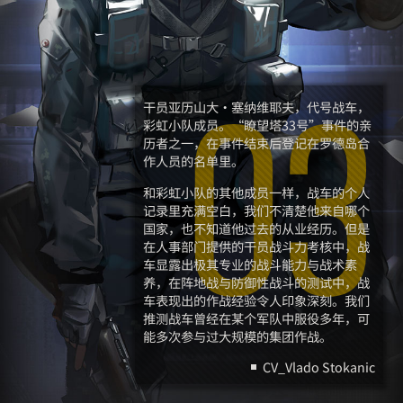
干员亚历山大·塞纳维耶夫，代号战车，
03
彩虹小队成员。“瞭望塔33号”事件的亲
历者之一，在事件结束后登记在罗德岛合
作人员的名单里。
和彩虹小队的其他成员一样，战车的个人
记录里充满空白，我们不清楚他来自哪个
国家，也不知道他过去的从业经历。但是
在人事部门提供的干员战斗力考核中，战
车显露出极其专业的战斗能力与战术素
养，在阵地战与防御性战斗的测试中，战
车表现出的作战经验令人印象深刻。我们
推测战车曾经在某个军队中服役多年，可
能多次参与过大规模的集团作战。
CV_Vlado Stokanic