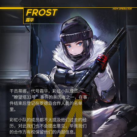
FROST
霜华
干员蒂娜，代号霜华，彩虹小队成员。
“瞭望塔33号”事件的亲历者之一，在事
04
件结束后登记在罗德岛合作人员的名单
里。
彩虹小队的成员都不太提及他们过去的经
历，对此我们也不会提出意见，毕竟我们
的合作方有权保留他们的内部信息。