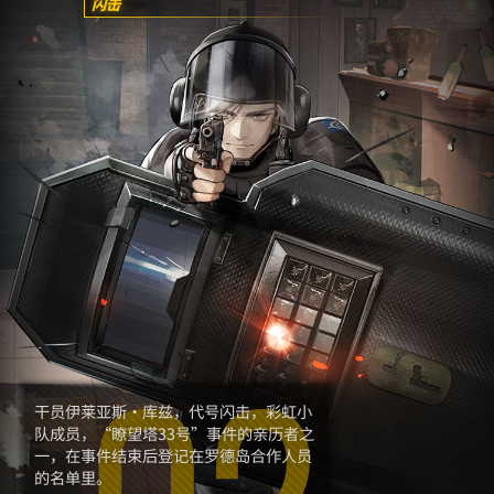
闪击
干员伊莱亚斯·库兹，代号闪击，彩虹小
队成员，“瞭望塔33号”事件的亲历者之
一，在事件结束后登记在罗德岛合作人员
的名单里。