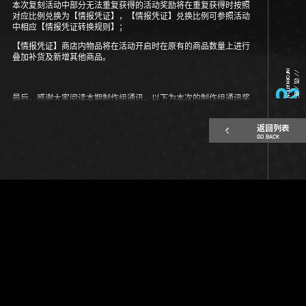
本次复刻活动中部分无法重复获得的活动奖励将在重复获得时按照
对应比例兑换为【情报凭证】，【情报凭证】兑换比例可参照活动
中相应【情报凭证转换规则】；
【情报凭证】商店内物品将在活动开启时在原有的商品数量上进行
叠加补货及新增其他商品。
INFORMATION
// 01 / 05
02
最后，感谢大家阅读本期制作组通讯，以下为本次的制作组通讯奖
励：
返回列表
GO BACK
奖励内容：
合成玉*200、轻锰矿*5
发放时间：
06月22日17:00（邮件领取有效期：7日）
发放范围：
06月22日17:00前所有注册并创建角色的玩家
*制作组通讯并不代表版本更新及活动最终内容，详细活动计划与版
本更新内容等请以届时相关公告为准*
《明日方舟》制作组
个人信息保护政策
儿童个人信息保护政策
2023年06月22日