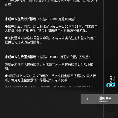
3、游戏中有用户实名认证系统，认证为未成年人的用户将接受以下
管理：
未成年人在线时长限制
（根据2021年8月通知调整）
◆仅在周五、周六、周日和法定节假日每日20时至21时，向未成年
人提供1小时游戏服务。其余时间未成年人将无法登录游戏。
◆关闭游戏内游客账号登录功能，不再向未实名注册和登录的用户
提供任何形式的游戏服务。
未成年人付费服务限制
（遵循2019年11月通知设置，无调整）
为规范未成年人付费服务，对未成年人用户付费服务实行以下限
制：
◆8周岁以上未满16周岁的用户，单次充值金额不得超过50元人民
INFORMATION
// 01 / 05
币，每月充值金额累计不得超过200元人民币
02
◆16周岁以上未满18周岁的用户，单次充值金额不得超过100元人
民币，每月充值金额累计不得超过400元人民币。
返回列表
GO BACK
4、本游戏以策略塔防为核心玩法，有助于锻炼玩家独立思考和分析
解决问题的能力。游戏玩法简单易懂、关卡设计精妙，画面精美，